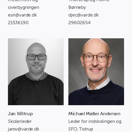
overbygningen
Børneby
esri@varde.dk
djec@varde.dk
21536190
29602654
Jan Wittrup
Michael Møller Andersen
Skolerleder
Leder for indskolingen og
janw@varde.dk
SFO, Tistrup