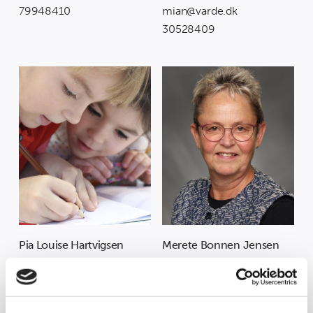
79948410
mian@varde.dk
30528409
Pia Louise Hartvigsen
Merete Bonnen Jensen
Afd. Leder i Thorstrup
Afd. Leder i Horne
Børneby, skole og
Børneby, skole og
dagtilbud Trinbrættet
dagtilbud Regnbuen