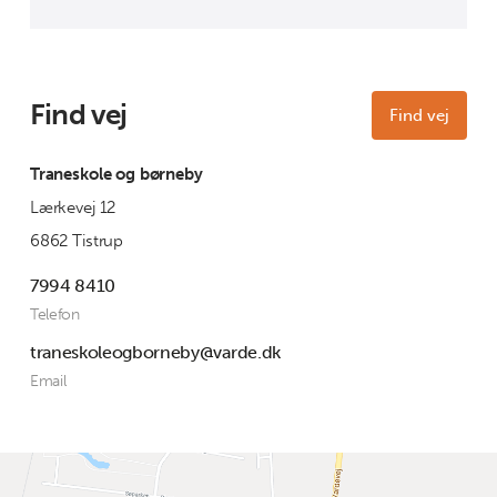
Find vej
Find vej
Traneskole og børneby
Lærkevej 12
6862 Tistrup
7994 8410
Telefon
traneskoleogborneby@varde.dk
Email