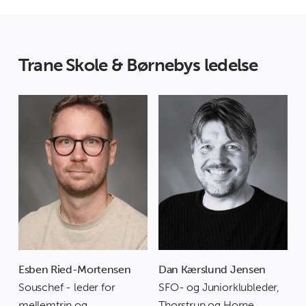
Trane Skole & Børnebys ledelse
Esben Ried-Mortensen
Dan Kærslund Jensen
Souschef - leder for
SFO- og Juniorklubleder,
mellemtrin og
Thorstrup og Horne