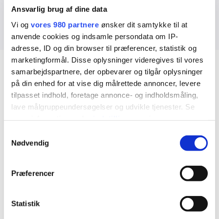
phar@varde.dk
mebo@varde.dk
Ansvarlig brug af dine data
29369312
30320441
Vi og
vores 980 partnere
ønsker dit samtykke til at
anvende cookies og indsamle persondata om IP-
adresse, ID og din browser til præferencer, statistik og
marketingformål. Disse oplysninger videregives til vores
samarbejdspartnere, der opbevarer og tilgår oplysninger
Åbningstider for administrationen
på din enhed for at vise dig målrettede annoncer, levere
tilpasset indhold, foretage annonce- og indholdsmåling,
lave målgruppeundersøgelser og udvikle tjenester. Se
mere information under
indstillinger
og i vores
persondatapolitik. Du kan altid trække dit samtykke
Samtykkevalg
Børnehaven
tilbage eller ændre indstillinger fra vores
Nødvendig
"Cookiedeklaration", eller ved at trykke på "Privacy
trigger" ikonet.
Man - Tor
08:00 - 14:30
Præferencer
Dine valg anvendes på hele websitet.
Statistik
Fredag
08:00 - 14:30
Vi bruger cookies til at tilpasse vores indhold og