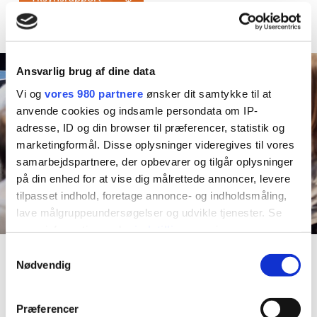
Ansvarlig brug af dine data
Vi og
vores 980 partnere
ønsker dit samtykke til at
anvende cookies og indsamle persondata om IP-
adresse, ID og din browser til præferencer, statistik og
marketingformål. Disse oplysninger videregives til vores
samarbejdspartnere, der opbevarer og tilgår oplysninger
på din enhed for at vise dig målrettede annoncer, levere
tilpasset indhold, foretage annonce- og indholdsmåling,
lave målgruppeundersøgelser og udvikle tjenester. Se
mere information under
indstillinger
og i vores
persondatapolitik. Du kan altid trække dit samtykke
Samtykkevalg
tilbage eller ændre indstillinger fra vores
Nødvendig
"Cookiedeklaration", eller ved at trykke på "Privacy
Billeder fra Regnbuen
trigger" ikonet.
Præferencer