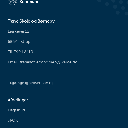
Trane Skole og Børneby
Lærkevej 12
6862 Tistrup
Tlf. 7994 8410
Email: traneskoleogborneby@varde.dk
Tilgængelighedserklæring
Afdelinger
Dagtilbud
SFO’er