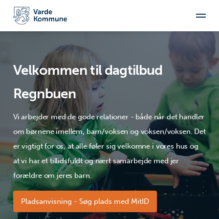
Velkommen til dagtilbud
Regnbuen
Vi arbejder med de gode relationer - både når det handler
om børnene imellem, barn/voksen og voksen/voksen. Det
er vigtigt for os, at alle føler sig velkomne i vores hus og
at vi har et tillidsfuldt og nært samarbejde med jer
forældre om jeres barn.
Pladsanvisning - Søg plads med MitID