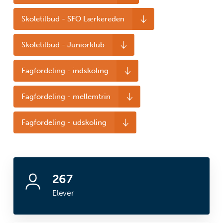
Skoletilbud - SFO Lærkereden
Skoletilbud - Juniorklub
Fagfordeling - indskoling
Fagfordeling - mellemtrin
Fagfordeling - udskoling
267
Elever