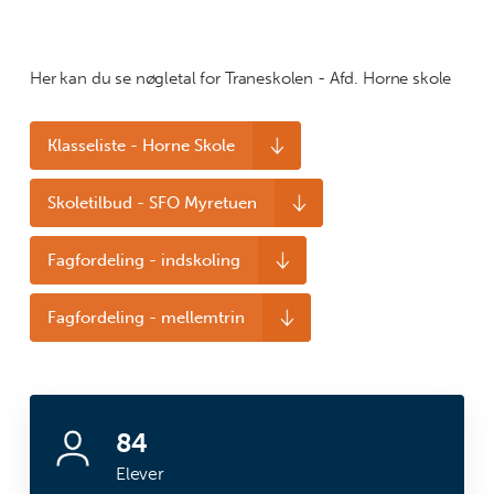
Her kan du se nøgletal for Traneskolen - Afd. Horne skole
Klasseliste - Horne Skole
Skoletilbud - SFO Myretuen
Fagfordeling - indskoling
Fagfordeling - mellemtrin
84
Elever