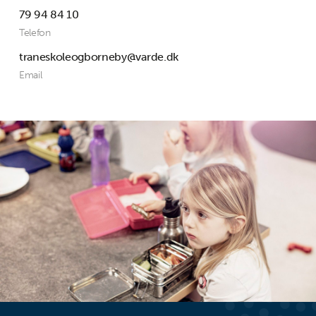
79 94 84 10
Telefon
traneskoleogborneby@varde.dk
Email