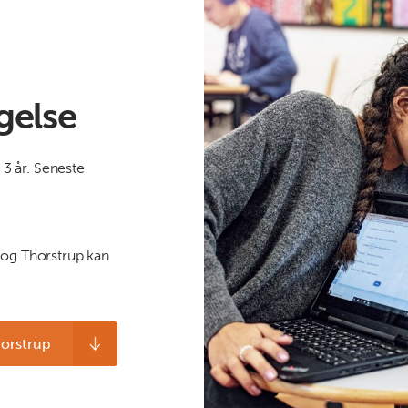
gelse
3 år. Seneste
 og Thorstrup kan
orstrup