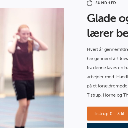
SUNDHED
Glade 
lærer b
Hvert år gennemføres
har gennemført trivs
fra denne laves en 
arbejder med. Handl
på et forældremøde. 
Tistrup, Horne og Th
Tistrup 0.- 3.kl