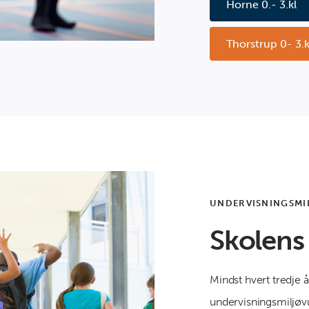
Horne 0.- 3.kl
Thorstrup 0- 3.k
UNDERVISNINGSMI
Skolens
Mindst hvert tredje å
undervisningsmiljøvu