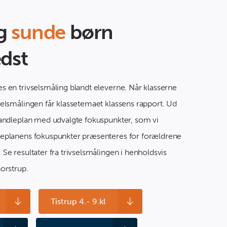
og
sunde
børn
edst
 en trivselsmåling blandt eleverne. Når klasserne
elsmålingen får klassetemaet klassens rapport. Ud
handleplan med udvalgte fokuspunkter, som vi
eplanens fokuspunkter præsenteres for forældrene
Se resultater fra trivselsmålingen i henholdsvis
orstrup.
Tistrup 4.- 9.kl