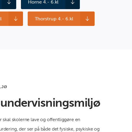
Horne 4.- 6.kl
l
Thorstrup 4.- 6.kl
LJØ
 undervisningsmiljø
r skal skolerne lave og offentliggøre en
rdering, der ser på både det fysiske, psykiske og